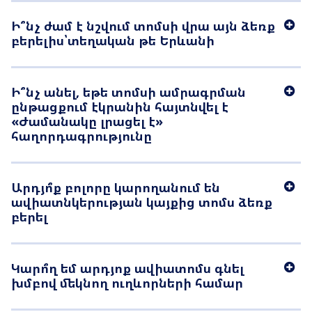
Ի՞նչ ժամ է նշվում տոմսի վրա այն ձեռք
Ավիատոմսի վերադարձ
բերելիս՝տեղական թե Երևանի
Մեր մասին
Ընկերության մասին
Ի՞նչ անել, եթե տոմսի ամրագրման
ընթացքում էկրանին հայտնվել է
Մեր նավատորմը
«Ժամանակը լրացել է»
հաղորդագրությունը
Թռիչքային անձնակազմ
Նորություններ
Արդյո՞ք բոլորը կարողանում են
ավիատնկերության կայքից տոմս ձեռք
Բլոգ
բերել
Հաճախ տրվող հարցեր
Կարո՞ղ եմ արդյոք ավիատոմս գնել
Կոնտակտներ
խմբով մեկնող ուղևորների համար
Ծառայություններ