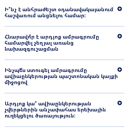
Առցանց
Ի՞նչ է անհրաժեշտ օդանավակայանում
հաշվառում անցնելու համար:
Առցանց հաշվառում
Իմ ամրագրումը
Հնարավո՞ր է արդյոք ամրագրումը
համարվել չեղյալ առանց
Հատուկ ծառայություններ
նախազգուշացման
Ճամփորդություն երեխաների հետ
Ինչպե՞ս ստուգել ամրագրումը
Ճամփորդություն ընտանի կենդանիների հետ
ավիաընկերության պաշտոնական կայքի
միջոցով
Առանց ուղեկցողի երեխաներ
Թռիչք հղիության ընթացքում
Արդյոք կա՞ ավիաընկերության
Սահմանափակ կարողություններով ուղևորներ
չվերթներին անչափահաս երեխային
ուղեկցելու ծառայություն:
Խմբային ավիափոխադրումներ