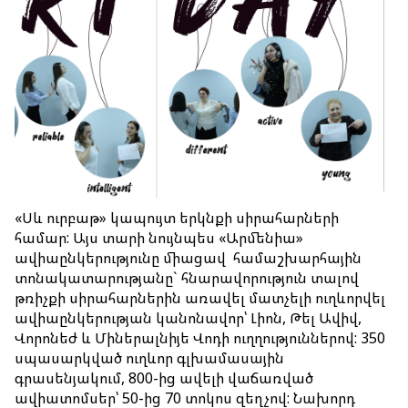
Ավիատոմսի վերադարձ
Մեր մասին
Ընկերության մասին
Մեր նավատորմը
Թռիչքային անձնակազմ
«Սև ուրբաթ» կապույտ երկնքի սիրահարների
Նորություններ
համար: Այս տարի նույնպես «Արմենիա»
ավիաընկերությունը միացավ համաշխարհային
Բլոգ
տոնակատարությանը` հնարավորություն տալով
թռիչքի սիրահարներին առավել մատչելի ուղևորվել
ավիաընկերության կանոնավոր՝ Լիոն, Թել Ավիվ,
Հաճախ տրվող հարցեր
Վորոնեժ և Միներալնիյե Վոդի ուղղություններով: 350
սպասարկված ուղևոր գլխամասային
Կոնտակտներ
գրասենյակում, 800-ից ավելի վաճառված
Ծառայություններ
ավիատոմսեր՝ 50-ից 70 տոկոս զեղչով: Նախորդ