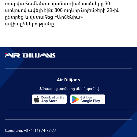
տարվա համեմատ վաճառված տոմսերը 30
Առցանց
տոկոսով ավելի էին: 800 ուղևոր նոյեմբերի 29-ին
ընտրեց և վստահեց «Արմենիա»
Առցանց հաշվառում
ավիաընկերությանը:
Իմ ամրագրումը
Հատուկ ծառայություններ
Ճամփորդություն երեխաների հետ
Ճամփորդություն ընտանի կենդանիների հետ
Air Dilijans
Առանց ուղեկցողի երեխաներ
Ամրագրեք տոմսերը մեկ հպումով
Թռիչք հղիության ընթացքում
Սահմանափակ կարողություններով ուղևորներ
Խմբային ավիափոխադրումներ
Հեռախոս:
+374 (11) 74-77-77