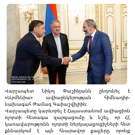
Ավիատոմսի վերադարձ
Մեր մասին
Ընկերության մասին
Մեր նավատորմը
Թռիչքային անձնակազմ
Նորություններ
Վարչապետ Նիկոլ Փաշինյանն ընդունել է
Բլոգ
«Արմենիա» ավիաընկերության հիմնադիր-
նախագահ Թամազ Գաիաշվիլիին:
Հաճախ տրվող հարցեր
Վարչապետը կարևորել է Հայաստանում ավիացիոն
ոլորտի հետագա զարգացումը և նշել, որ ՀՀ
Կոնտակտներ
կառավարությունն ոլորտի ներկայացուցիչների հետ
քննարկում է այն հնարավոր քայլերը, որոնք
Ծառայություններ