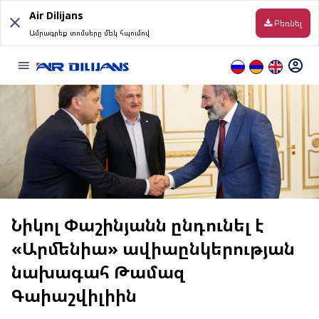
Skip
Air Dilijans
to
Բեռնել
Ամրագրեք տոմսերը մեկ հպումով
content
Տեղեկություն
Թռիչքից Առաջ
Փոխադրման պայմաններ
Ուղղություններ
Նիկոլ Փաշինյանն ընդունել է
«Արմենիա» ավիաընկերության
Առցանց վահանակ
նախագահ Թամազ
Ուղեբեռ
Գաիաշվիլիին
Առցանց հաշվառման կանոնները