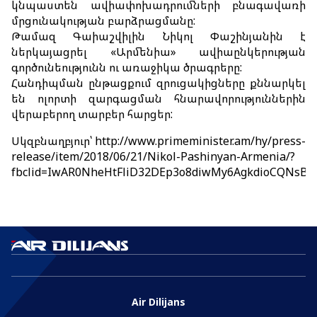
կնպաստեն ավիափոխադրումների բնագավառի
Առցանց
մրցունակության բարձրացմանը:
Թամազ Գաիաշվիլին Նիկոլ Փաշինյանին է
ներկայացրել «Արմենիա» ավիաընկերության
Առցանց հաշվառում
գործունեությունն ու առաջիկա ծրագրերը:
Հանդիպման ընթացքում զրուցակիցները քննարկել
Իմ ամրագրումը
են ոլորտի զարգացման հնարավորություններին
Հատուկ ծառայություններ
վերաբերող տարբեր հարցեր:
Սկզբնաղբյուր՝ http://www.primeminister.am/hy/press-
Ճամփորդություն երեխաների հետ
release/item/2018/06/21/Nikol-Pashinyan-Armenia/?
fbclid=IwAR0NheHtFliD32DEp3o8diwMy6AgkdioCQNsBa
Ճամփորդություն ընտանի կենդանիների հետ
Առանց ուղեկցողի երեխաներ
Թռիչք հղիության ընթացքում
Սահմանափակ կարողություններով ուղևորներ
Խմբային ավիափոխադրումներ
Air Dilijans