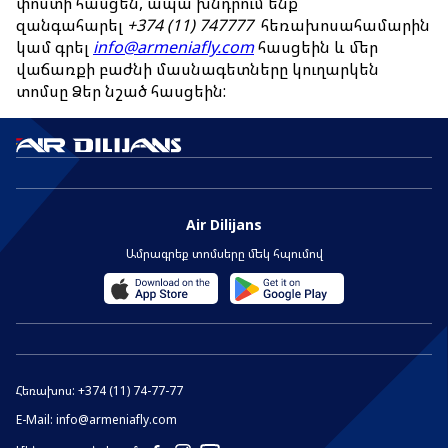
փոստի հասցեն, ապա խնդրում ենք
զանգահարել
+374 (11) 747777
հեռախոսահամարին
Ավիատոմսի վերադարձ
կամ գրել
info@armeniafly.com
հասցեին և մեր
վաճառքի բաժնի մասնագետները կուղարկեն
Մեր մասին
տոմսը Ձեր նշած հասցեին:
Ընկերության մասին
Մեր նավատորմը
Թռիչքային անձնակազմ
Air Dilijans
Ամրագրեք տոմսերը մեկ հպումով
Նորություններ
Բլոգ
Հաճախ տրվող հարցեր
Հեռախոս:
+374 (11) 74-77-77
Կոնտակտներ
E-Mail:
info@armeniafly.com
Ծառայություններ