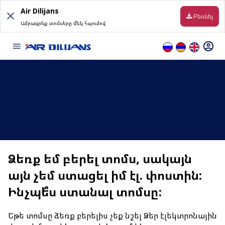
Skip
Air Dilijans
to
Բեռնել
Ամրագրեք տոմսերը մեկ հպումով
content
Տեղեկություն
Թռիչքից Առաջ
Փոխադրման պայմաններ
Ուղղություններ
Ձեռք եմ բերել տոմս, սակայն
այն չեմ ստացել իմ էլ. փոստին:
Առցանց վահանակ
Ինչպե՞ս ստանալ տոմսը:
Ուղեբեռ
Եթե տոմսը ձեռք բերելիս չեք նշել Ձեր էլեկտրոնային
Առցանց հաշվառման կանոնները