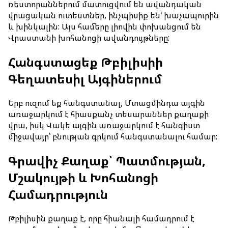
ռեստորաններում մատուցվում են ավանդական
Առցանց
վրացական ուտեստներ, ինչպիսիք են՝ խաչապուրին
և խինկալին: Այս համերը լիովին փոխանցում են
Վրաստանի խոհանոցի ավանդույթները:
Առցանց հաշվառում
Հանգստացեք Թբիլիսիի
Իմ ամրագրումը
Գեղատեսիլ Այգիներում
Հատուկ ծառայություններ
Երբ ուզում եք հանգստանալ, Մտացմինդա այգին
Ճամփորդություն երեխաների հետ
առաջարկում է հիասքանչ տեսարաններ քաղաքի
վրա, իսկ Վակե այգին առաջարկում է հանգիստ
Ճամփորդություն ընտանի կենդանիների հետ
միջավայր՝ բնության գրկում հանգստանալու համար:
Առանց ուղեկցողի երեխաներ
Գրավիչ Քաղաք՝ Պատմության,
Թռիչք հղիության ընթացքում
Մշակույթի և Խոհանոցի
Համադրություն
Սահմանափակ կարողություններով ուղևորներ
Խմբային ավիափոխադրումներ
Թբիլիսին քաղաք է, որը հիանալի համադրում է