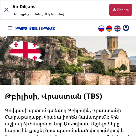
Skip
Air Dilijans
to
Բեռնել
Ամրագրեք տոմսերը մեկ հպումով
content
Տեղեկություն
Թռիչքից Առաջ
Փոխադրման պայմաններ
Ուղղություններ
Թբիլիսի, Վրաստան (TBS)
Առցանց վահանակ
Կովկասի սրտում գտնվող Թբիլիսին, Վրաստանի
մայրաքաղաքը, հիանալիորեն համադրում է հին
Ուղեբեռ
աշխարհի հմայքն ու նոր էներգիան: Այցելուները
կարող են քայլել նրա պատմական փողոցներով և
Առցանց հաշվառման կանոնները