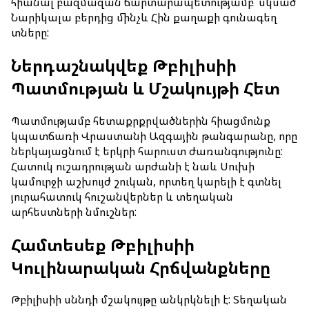
հիանալ բազմազան ճարտարապետությամբ՝ սկսած
Նարիկալա բերդից մինչև Հին քաղաքի գունագեղ
Ավիատոմսի վերադարձ
տները:
Մեր մասին
Ներդաշնակվեք Թբիլիսիի
Պատմության և Մշակույթի Հետ
Ընկերության մասին
Մեր նավատորմը
Պատմությամբ հետաքրքրվածներին հիացմունք
կպատճառի Վրաստանի Ազգային թանգարանը, որը
Թռիչքային անձնակազմ
ներկայացնում է երկրի հարուստ ժառանգությունը:
Հատուկ ուշադրության արժանի է նաև Սուխի
Նորություններ
կամուրջի աշխույժ շուկան, որտեղ կարելի է գտնել
յուրահատուկ հուշանվերներ և տեղական
Բլոգ
արհեստների նմուշներ:
Համտեսեք Թբիլիսիի
Հաճախ տրվող հարցեր
Կուլինարական Հրճվանքները
Կոնտակտներ
Թբիլիսիի սննդի մշակույթը անկրկնելի է: Տեղական
Ծառայություններ