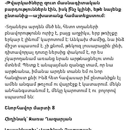
-Թվարկածները
զուտ
մասնագիտական
բարդություններն
էին
,
իսկ
ի՞նչ
կլինի
,
եթե
նայենք
ընտանիք
—
աշխատանք
համատեքստում
:
-Տղաներս արդեն մեծ են, հետո տղաների
բնավորությունն ուրիշ է, բայց աղջիկս, երբ թռիչքը
երկար է լինում՝ կարոտում է: Անկախ ժամից, նա ինձ
միշտ սպասում է. չի քնում, թեկուզ լուսաբացին լինի,
դիտավորյալ դուռը ներսից փակում է, որ ես
չկարողանամ առանց նրան արթնացնելու տուն
մտնեմ: Պետք է անպայման զանգը տամ, որ նա
արթնանա, իմանա արդեն տանն եմ ու նոր
հանգիստ քնի: Ինձ հետ հավասար իմ ընտանիքն էլ
ամեն անգամ թռչում ու վայրէջք է կատարում. մեկն
անհանգստանում է, մեկը կարոտում է ու բոլորով
սպասում են:
Շնորհավոր մարտի 8
Հեղինակ՝ Զառա Ղազարյան
Լուսանկարիչ՝ Վաղինակ Ղազարյան