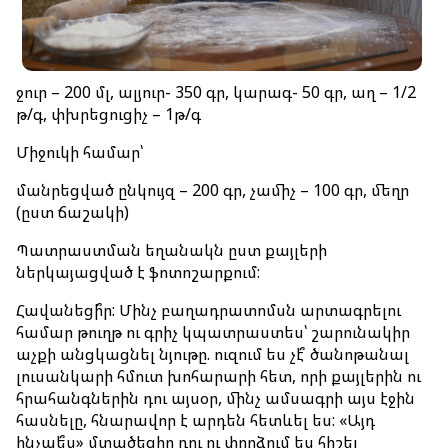
ջուր – 200 մլ, ալյուր- 350 գր, կարագ- 50 գր, աղ – 1/2
թ/գ, փխրեցուցիչ – 1թ/գ
Միջուկի համար՝
մանրեցված ընկույզ – 200 գր, չամիչ – 100 գր, մեղր
(ըստ ճաշակի)
Պատրաստման եղանակն ըստ քայլերի
ներկայացված է ֆոտոշարքում:
Հավանեցի՞ր: Մինչ բաղադրատոմսն արտագրելու
համար թուղթ ու գրիչ կպատրաստես՝ շարունակիր
աչքի անցկացնել նյութը. ուզում ես չէ՞ ծանոթանալ
լուսանկարի հմուտ խոհարարի հետ, որի քայլերին ու
հրահանգներին դու այսօր, մինչ ամսագրի այս էջին
հասնելը, հնարավոր է արդեն հետևել ես: «Այդ
ինչպե՞ս» մտածեցիր դու ու փորձում ես հիշել