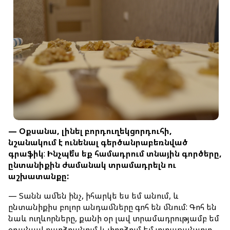
—
Օքսանա
,
լինել
բորդուղեկցորդուհի
,
նշանակում
է
ունենալ
գերծանրաբեռնված
գրաֆիկ
:
Ինչպե՞ս
եք
համադրում
տնային
գործերը
,
ընտանիքին
ժամանակ
տրամադրելն
ու
աշխատանքը
:
— Տանն ամեն ինչ, իհարկե ես եմ անում, և
ընտանիքիս բոլոր անդամները գոհ են մնում: Գոհ են
նաև ուղևորները, քանի օր լավ տրամադրությամբ եմ
օդանավ բարձրանում և փորձում եմ յուրաքանչյուր