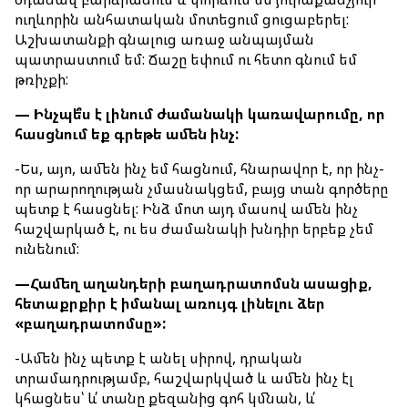
ուղևորին անհատական մոտեցում ցուցաբերել:
Աշխատանքի գնալուց առաջ անպայման
պատրաստում եմ: Ճաշը եփում ու հետո գնում եմ
թռիչքի:
—
Ինչպե՞ս
է
լինում
ժամանակի
կառավարումը
,
որ
հասցնում
եք
գրեթե
ամեն
ինչ
:
-Ես, այո, ամեն ինչ եմ հացնում, հնարավոր է, որ ինչ-
որ արարողության չմասնակցեմ, բայց տան գործերը
պետք է հասցնել: Ինձ մոտ այդ մասով ամեն ինչ
հաշվարկած է, ու ես ժամանակի խնդիր երբեք չեմ
ունենում:
—
Համեղ
աղանդերի
բաղադրատոմսն
ասացիք
,
հետաքրքիր
է
իմանալ
առույգ
լինելու
ձեր
«
բաղադրատոմսը
»:
-Ամեն ինչ պետք է անել սիրով, դրական
տրամադրությամբ, հաշվարկված և ամեն ինչ էլ
կհացնես՝ և՛ տանը քեզանից գոհ կմնան, և՛