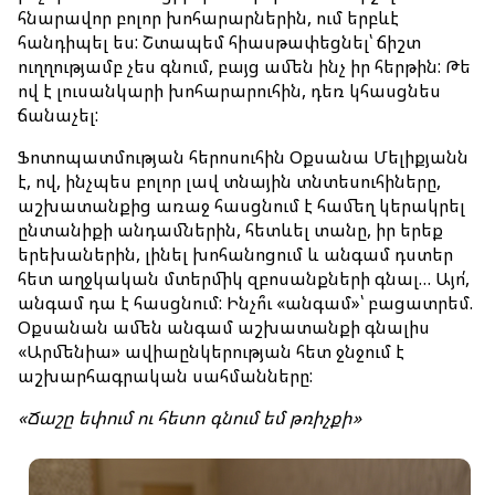
հնարավոր բոլոր խոհարարներին, ում երբևէ
հանդիպել ես: Շտապեմ հիասթափեցնել՝ ճիշտ
ուղղությամբ չես գնում, բայց ամեն ինչ իր հերթին: Թե
ով է լուսանկարի խոհարարուհին, դեռ կհասցնես
ճանաչել:
Ֆոտոպատմության հերոսուհին Օքսանա Մելիքյանն
է, ով, ինչպես բոլոր լավ տնային տնտեսուհիները,
աշխատանքից առաջ հասցնում է համեղ կերակրել
ընտանիքի անդամներին, հետևել տանը, իր երեք
երեխաներին, լինել խոհանոցում և անգամ դստեր
հետ աղջկական մտերմիկ զբոսանքների գնալ… Այո՛,
անգամ դա է հասցնում: Ինչո՞ւ «անգամ»՝ բացատրեմ.
Օքսանան ամեն անգամ աշխատանքի գնալիս
«Արմենիա» ավիաընկերության հետ ջնջում է
աշխարհագրական սահմանները:
«
Ճաշը
եփում
ու
հետո
գնում
եմ
թռիչքի
»