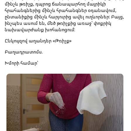
մինչև թռիչք, դպրոց ճանապարհող մայրիկի
Առցանց
հրահանգներից մինչև հրահանգներ օդանավում,
ընտանիքից մինչև հարյուրից ավել ուղևորներ: Բայց,
Առցանց հաշվառում
ինչպես ասում են, մեծ թռիչքից առաջ՝ փոքրիկ
նախավարժանք խոհանոցում:
Իմ ամրագրումը
Ընկույզով աղանդեր «Թռիչք»
Հատուկ ծառայություններ
Բաղադրատոմս.
Ճամփորդություն երեխաների հետ
Խմորի համար՝
Ճամփորդություն ընտանի կենդանիների հետ
Առանց ուղեկցողի երեխաներ
Թռիչք հղիության ընթացքում
Սահմանափակ կարողություններով ուղևորներ
Խմբային ավիափոխադրումներ