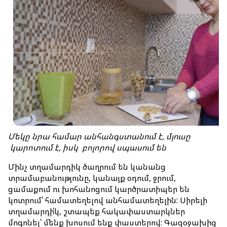
Ավիատոմսի վերադարձ
Մեր մասին
Ընկերության մասին
Մեր նավատորմը
Թռիչքային անձնակազմ
Նորություններ
Մեկ
ը նրա համար
անհանգստանում
է
,
մյուսը
կարոտում
է
, իսկ
բոլորով
սպասում
են
Բլոգ
Մինչ տղամարդիկ ծաղրում են կանանց
Հաճախ տրվող հարցեր
տրամաբանությունը, կանայք օդում, ջրում,
ցամաքում ու խոհանոցում կարծրատիպեր են
Կոնտակտներ
կոտրում՝ համատեղելով անհամատեղելին: Սիրելի
տղամարդի՛կ, շտապեք հակափաստարկներ
Ծառայություններ
մոգոնել՝ մենք խոսում ենք փաստերով: Գազօջախից