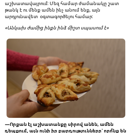
աշխատավայրում: Մեզ համար ժամանակը շատ
թանկ է ու մենք ամեն ինչ անում ենք, այն
արդյունավետ օգտագործելու համար:
«
Անկախ
ժամից
ինքն
ինձ
միշտ
սպասում
է
»
—
Որքան
էլ
աշխատանքը
սիրով
անեն
,
ամեն
դեպքում
,
այն
ունի
իր
բարդությունները՝
որո՞նք
են