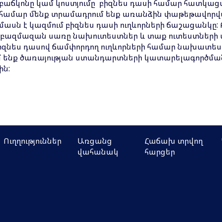
բաճկոնը կամ կոստյումը բիզնես դասի համար հատկաց
համար մենք տրամադրում ենք առանձին փաթեթավորված
մասն է կազմում բիզնես դասի ուղևորների ճաշացանկը:
եր, բազմազան սառը նախուտեստներ և տաք ուտեստների
իզնես դասով ճամփորդող ուղևորների համար նախատեսվ
 ենք ծառայության ստանդարտների կատարելագործման ո
ին:
Ուղղություններ
Առցանց
Հաճախ տրվող
վահանակ
հարցեր