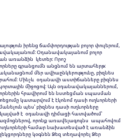
ւթյուն իրենց ճամփորդության բոլոր փուլերում,
նավակայանում: Օդանավակայանում բոլոր
ան առանձին կետեր: Որոշ
որները գրանցումն անցնում են արտահերթ:
իրականացնում մեր ավիաընկերությունը, բիզնես
րահում: Մինչև օդ
անավի աստիճանները բիզնես
որտային միջոցով: Այն օդանավակայաններում,
ևորներին հրավիրում են նստեցման սպասման
տեցումը կատարվում է էկոնոմ դասի ուղևորների
նելուն պես՝ բիզնես դասի ուղևո
րները
ակայված է օդանավի դիմացի հատվածում՝
ազմոցներով, որոնք առավելագույնս ապահովում
ի ուղևորների համար նախատեսված է առանձին
ղեկցորդները կօգնեն Ձեզ տեղավորել Ձեր