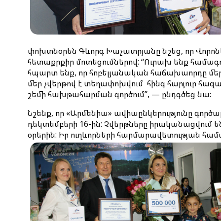
փոխտնօրեն Գևորգ Խաչատրյանը նշեց, որ Վորոն
հետաքրքիր մոտեցումներով: “Ուրախ ենք համա
հպարտ ենք, որ հոբելյանական հաճախաորդը մեր ո
մեր չվերթով է տեղափոխվում հինգ հարյուր հազա
շեմի հախթահարման գործում”, — ընդգծեց նա:
Նշենք, որ «Արմենիա» ավիաընկերությունը գործա
դեկտեմբերի 16-ին: Չվերթները իրականացվում 
օրերին: Իր ուղևորների հարմարավետության համ