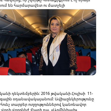
ասում են հարմարավետ ու մատչելի
կանի դեկտեմբերին: 2016 թվականի Հուլիսի 11-
զգային օդանավակայանում: Ավիաընկերությունը
ւնչ տարբեր ուղղություններով կանոնավոր
յե Վոդի,Վորոնեժ ։Բացի դա, «Արմենիայի»