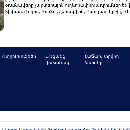
օդանավերը չարտերային ուղևորափոխադրումներ են 
Տիվատ, Ռոդոս, Կորֆու, Հերակլիոն, Բաղդադ, Էրբիլ, Վե
Ուղղություններ
Առցանց
Հաճախ տրվող
վահանակ
հարցեր
աղաքականություն
Իրավական ծանուցում
ով կայքում` դուք համաձայնում եք դրանց մշակմանը` հա