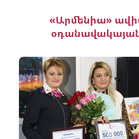
«Արմենիա» ավի
օդանավակայանո