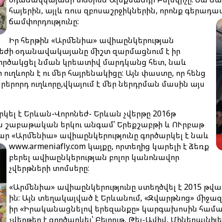
հայերին, այլև ռուս զբոսաշրջիկներին, որոնք գերադ
ճամփորդությունը:
Իր հերթին «Արմենիա» ավիաընկերության
եժի օդանավակայանը միշտ զարմացնում է իր
գործակցել նման կրեատիվ մարդկանց հետ, նաև
ւղևորն է ու մեր հայրենակիցը: Այն փաստը, որ հենց
րերորդ ուղևորը,վկայում է մեր ներդրման մասին այս
րկել է Երևան-Վորոնեժ- Երևան չվերթը 2016թ
են շաբաթական երկու անգամ՝ Երեքշաբթի և ՈՒրբաթ
ար «Արմենիա» ավիաընկերությունը գործարկել է նաև
www.armeniafly.com կայքը, որտեղից
կարելի է ձեռք
բերել ավիաընկերության բոլոր կանոնավոր
չվերթների տոմսերը:
«Արմենիա» ավիաընկերությունը ստեղծվել է 2015 թվա
ին: Այն տեղակայված է Երևանում, «Զվարթնոց» միջա
իր «Իրականացնելով երեզանքը» կարգախոսին համահո
չվերթեր է գործարկել՝ Բեյրութ, Թել-Ավիվ, Միներալնի