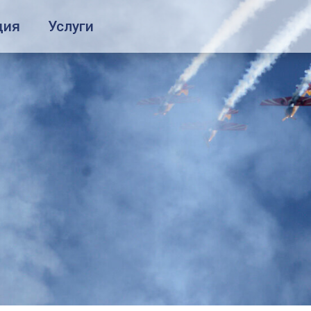
ция
Услуги
иальные услуги
О компании
ешествие с детьми
О компании
ешествие с домашними животными
Наш флот
и без сопровождения
Экипаж
лёт во время беременности
Новости
сажиры с ограниченными возможностями
Блог
повая перевозка
Часто задаваемые вопросы
Kонтакты