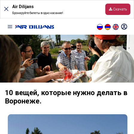
Skip
Air Dilijans
to
Скачать
content
Бронируйте билеты в одно касание!
Информация
Перед полетом
Условия перевозки
10 вещей, которые нужно делать в
Направления
Воронеже․
Онлайн табло
Ручная кладь и багаж
Правила онлайн-регистрации