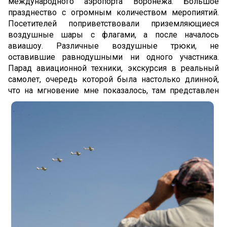
международного аэропорта Воронежа. Большое
празднество с огромным количеством меропиятий.
Онлайн-сервисы
Посетителей поприветствовали приземляющиеся
воздушные шары с флагами, а после началось
Онлайн-Регистрация
авиашоу. Различные воздушные трюки, не
оставившие равнодушными ни одного участника.
Мое бронирование
Парад авиационной техники, экскурсия в реальный
Специальные услуги
самолет, очередь которой была настолько длинной,
что на мгновение
мне показалось, там представлен
Путешествие с детьми
Путешествие с домашними животными
Дети без сопровождения
Перелёт во время беременности
Пассажиры с ограниченными возможностями
Групповая перевозка