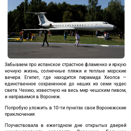
Отмена и возврат билетов
О компании
О компании
Наш флот
Экипаж
Забываем про испанское страстное фламенко и яркую
ночную жизнь, солнечные пляжи и теплые морские
Новости
вечера. Египет, где находится пирамида Хеопса —
единственное сохраненное до наших из семи чудес
Блог
света. Чехию, известную на весь мир чешским пивом,
и направимся в Воронеж.
Часто задаваемые вопросы
Попробую уложить в 10-ти пунктах свои Воронежские
приключения:
Kонтакты
Поучаствовала в ежегодном дне открытых дверей
Услуги