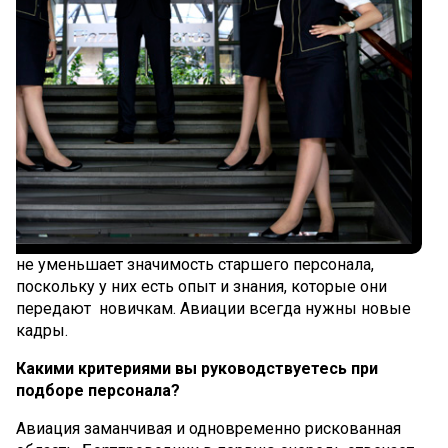
Онлайн-сервисы
Онлайн-Регистрация
Мое бронирование
Специальные услуги
Путешествие с детьми
Путешествие с домашними животными
не уменьшает значимость старшего персонала,
поскольку у них есть опыт и знания, которые они
Дети без сопровождения
передают новичкам. Авиации всегда нужны новые
кадры.
Перелёт во время беременности
Какими критериями вы руководствуетесь при
Пассажиры с ограниченными возможностями
подборе персонала?
Групповая перевозка
Авиация заманчивая и одновременно рискованная