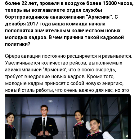
более 22 лет, провели в воздухе более 15000 часов,
теперь вы возглавляете отдел службы
Отмена и возврат билетов
бортпроводников авиакомпании “Армения’’. С
декабря 2017 года ваша команда начала
О компании
пополнятся значительным количеством новых
молодых кадров. В чем причина такой кадровой
О компании
политики?
Наш флот
Сфера авиации постоянно расширяется и развивается.
Увеличивается количество рейсов, выполняемых
Экипаж
авиакомпанией “Армения’’, что в свою очередь,
требует внедрение новых кадров. Кроме того,
Новости
молодые кадры приносят с собой новую энергию,
новый
стиль работы, что очень важно для нас, но это
Блог
Часто задаваемые вопросы
Kонтакты
Услуги