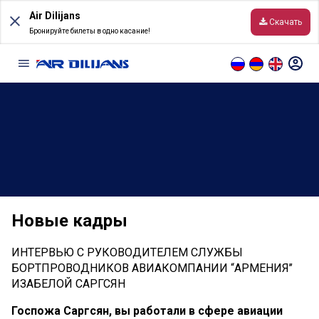
Skip
Air Dilijans
to
Скачать
content
Бронируйте билеты в одно касание!
Информация
Перед полетом
Условия перевозки
Новые кадры
Направления
Онлайн табло
ИНТЕРВЬЮ С РУКОВОДИТЕЛЕМ СЛУЖБЫ
БОРТПРОВОДНИКОВ АВИАКОМПАНИИ “АРМЕНИЯ’’
ИЗАБЕЛОЙ САРГСЯН
Ручная кладь и багаж
Госпожа Саргсян, вы работали в сфере авиации
Правила онлайн-регистрации