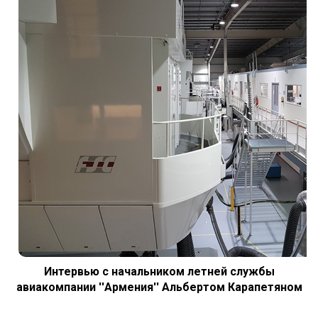
Отмена и возврат билетов
О компании
О компании
Наш флот
Экипаж
Новости
Блог
Часто задаваемые вопросы
Интервью с начальником летней службы
Kонтакты
авиакомпании ''Армения'' Альбертом Карапетяном
Услуги