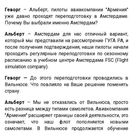
Онлайн-сервисы
Геворг
– Альберт, пилоты авиакомпании ''Армения''
уже давно проходят переподготовку в Амстердаме.
Почему Вы выбрали именно Амстердам?
Онлайн-Регистрация
Альберт
– Амстердам для нас отличный вариант,
Мое бронирование
который мы представили на рассмотрение ГУГА РА, и
Специальные услуги
после получения подтверждения, наши пилоты начали
проходить регулярные переподготовки по сезонному
расписанию в учебном центре Амстердама FSC (Flight
Путешествие с детьми
simulation company).
Путешествие с домашними животными
Геворг —
До этого переподготовки проводились в
Вильнюсе. Что повлияло на Ваше решение поменять
Дети без сопровождения
страну.
Перелёт во время беременности
Альберт
– Мы не отказались от Вильнюса, просто
есть разница между типами самолетов. Авиакомпания
Пассажиры с ограниченными возможностями
''Армения'' расширяет границы своей деятельности, это
означает, что наш флот пополняется новыми
Групповая перевозка
самолетами. В Вильнюсе продолжается обучение