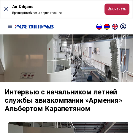
Skip
Air Dilijans
to
Скачать
content
Бронируйте билеты в одно касание!
Информация
Перед полетом
Условия перевозки
Интервью с начальником летней
Направления
службы авиакомпании »Армения»
Онлайн табло
Альбертом Карапетяном
Ручная кладь и багаж
Правила онлайн-регистрации